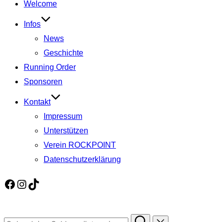
Welcome
springen
Infos
News
Geschichte
Running Order
Sponsoren
Kontakt
Impressum
Unterstützen
Verein ROCKPOINT
Datenschutzerklärung
Facebook
Instagram
TikTok
Suchen