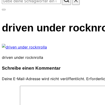
nach:
Seitenleiste
&
driven under rocknro
Navigation
umschalten
driven under rocknrolla
Schreibe einen Kommentar
Deine E-Mail-Adresse wird nicht veröffentlicht.
Erforderli