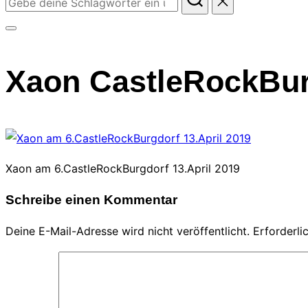
nach:
Seitenleiste
&
Xaon CastleRockBurg
Navigation
umschalten
Xaon am 6.CastleRockBurgdorf 13.April 2019
Schreibe einen Kommentar
Deine E-Mail-Adresse wird nicht veröffentlicht.
Erforderli