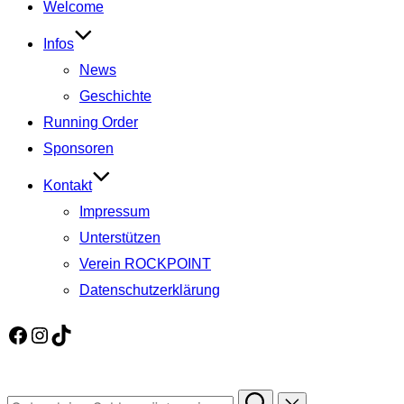
Welcome
springen
Infos
News
Geschichte
Running Order
Sponsoren
Kontakt
Impressum
Unterstützen
Verein ROCKPOINT
Datenschutzerklärung
Facebook
Instagram
TikTok
Suchen