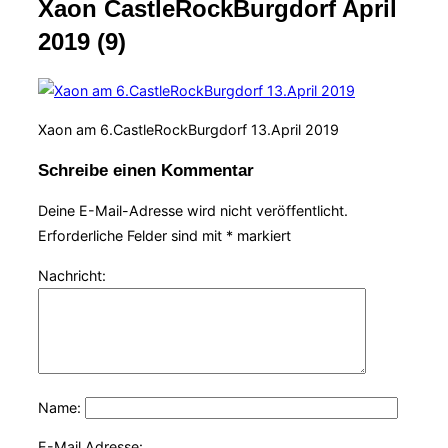
Xaon CastleRockBurgdorf April
Navigation
umschalten
2019 (9)
Xaon am 6.CastleRockBurgdorf 13.April 2019
Schreibe einen Kommentar
Deine E-Mail-Adresse wird nicht veröffentlicht.
Erforderliche Felder sind mit
*
markiert
Nachricht:
Name:
E-Mail Adresse: