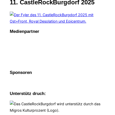
11. CastleRockBurgdorf 2025
Navigation
umschalten
Medienpartner
Sponsoren
Unterstütz druch: