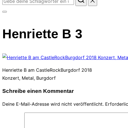
nach:
Seitenleiste
&
Henriette B 3
Navigation
umschalten
Henriette B am CastleRockBurgdorf 2018
Konzert, Metal, Burgdorf
Schreibe einen Kommentar
Deine E-Mail-Adresse wird nicht veröffentlicht.
Erforderli