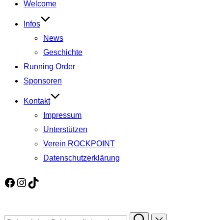
Welcome
springen
Infos
News
Geschichte
Running Order
Sponsoren
Kontakt
Impressum
Unterstützen
Verein ROCKPOINT
Datenschutzerklärung
Facebook
Instagram
TikTok
Suchen