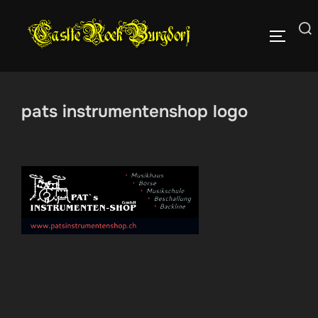
Zum
Inhalt
Suchen
SEITEN
springen
nach:
pats instrumentenshop logo