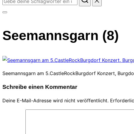
nach:
Seitenleiste
&
Seemannsgarn (8)
Navigation
umschalten
Seemannsgarn am 5.CastleRockBurgdorf Konzert, Burgdor
Schreibe einen Kommentar
Deine E-Mail-Adresse wird nicht veröffentlicht.
Erforderli