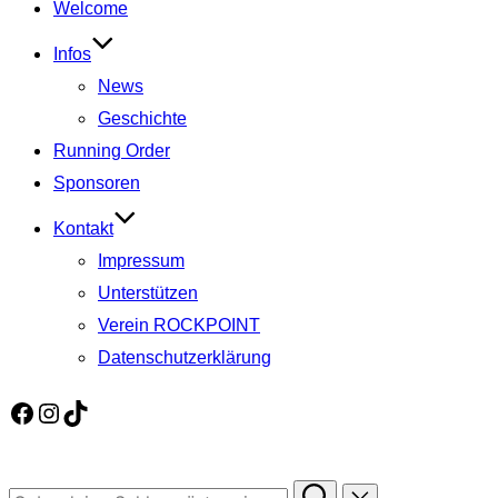
Welcome
springen
Infos
News
Geschichte
Running Order
Sponsoren
Kontakt
Impressum
Unterstützen
Verein ROCKPOINT
Datenschutzerklärung
Facebook
Instagram
TikTok
Suchen