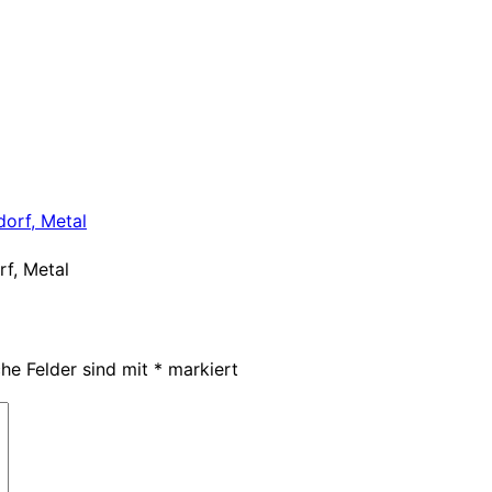
f, Metal
che Felder sind mit
*
markiert