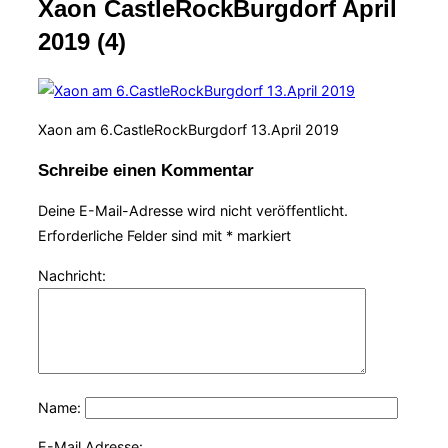
Xaon CastleRockBurgdorf April
Navigation
umschalten
2019 (4)
Xaon am 6.CastleRockBurgdorf 13.April 2019
Schreibe einen Kommentar
Deine E-Mail-Adresse wird nicht veröffentlicht.
Erforderliche Felder sind mit
*
markiert
Nachricht:
Name:
E-Mail Adresse: